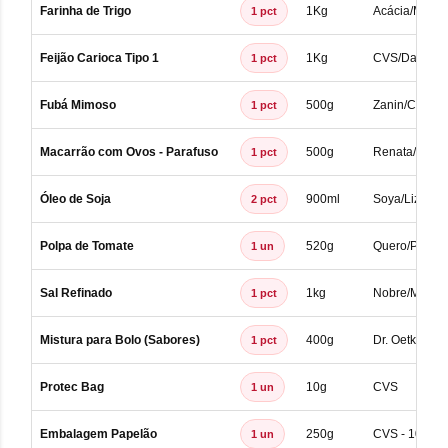
Farinha de Trigo
1Kg
Acácia/Marra
1 pct
Feijão Carioca Tipo 1
1Kg
CVS/Da Cas
1 pct
Fubá Mimoso
500g
Zanin/Capi/S
1 pct
Macarrão com Ovos - Parafuso
500g
Renata/Dona 
1 pct
Óleo de Soja
900ml
Soya/Liza/Co
2 pct
Polpa de Tomate
520g
Quero/Pomod
1 un
Sal Refinado
1kg
Nobre/Master
1 pct
Mistura para Bolo (Sabores)
400g
Dr. Oetker/D
1 pct
Protec Bag
10g
CVS
1 un
Embalagem Papelão
250g
CVS - 10 a 1
1 un