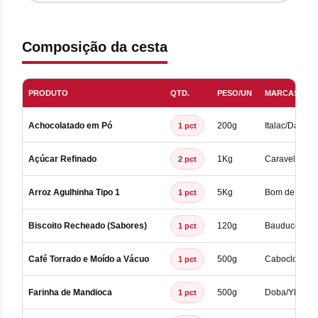
Composição da cesta
PRODUTO
QTD.
PESO/UN
MARCAS POSS
Achocolatado em Pó
200g
Italac/Da Barr
1 pct
Açúcar Refinado
1Kg
Caravelas/Gua
2 pct
Arroz Agulhinha Tipo 1
5Kg
Bom de Gosto
1 pct
Biscoito Recheado (Sabores)
120g
Bauducco/Tri
1 pct
Café Torrado e Moído a Vácuo
500g
Caboclo/Pele
1 pct
Farinha de Mandioca
500g
Doba/Yka/Kis
1 pct