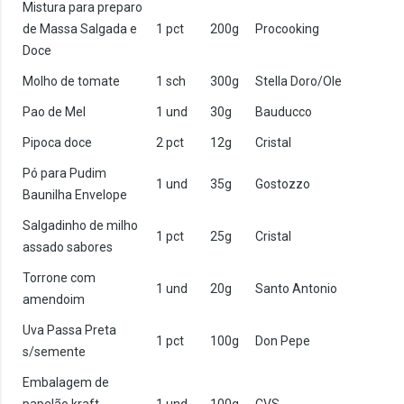
Mistura para preparo
de Massa Salgada e
1 pct
200g
Procooking
Doce
Molho de tomate
1 sch
300g
Stella Doro/Ole
Pao de Mel
1 und
30g
Bauducco
Pipoca doce
2 pct
12g
Cristal
Pó para Pudim
1 und
35g
Gostozzo
Baunilha Envelope
Salgadinho de milho
1 pct
25g
Cristal
assado sabores
Torrone com
1 und
20g
Santo Antonio
amendoim
Uva Passa Preta
1 pct
100g
Don Pepe
s/semente
Embalagem de