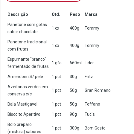
Descrição
Qtd.
Peso
Marca
Panetone com gotas
1 cx
400g
Tommy
sabor chocolate
Panetone tradicional
1 cx
400g
Tommy
com frutas
Espumante "branco"
1 gfa
660ml
Lider
fermentado de frutas
Amendoim S/ pele
1 pct
30g
Fritz
Azeitonas verdes em
1 pct
50g
Gran Romano
conserva c/c
Bala Mastigavel
1 pct
50g
Toffano
Biscoito Aperitivo
1 pct
90g
Tuc`s
Bolo preparo
1 pct
300g
Bom Gosto
(mistura) sabores