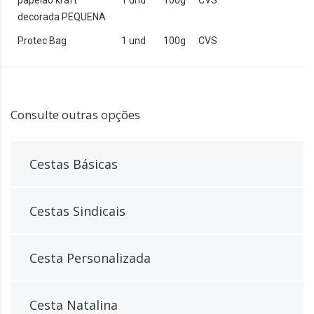
papelão kraft
1 und
100g
CVS
decorada PEQUENA
Protec Bag
1 und
100g
CVS
Consulte outras opções
Cestas Básicas
Cestas Sindicais
Cesta Personalizada
Cesta Natalina