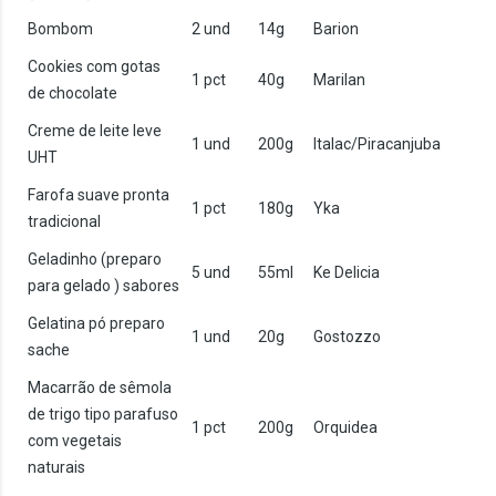
Bombom
2 und
14g
Barion
Cookies com gotas
1 pct
40g
Marilan
de chocolate
Creme de leite leve
1 und
200g
Italac/Piracanjuba
UHT
Farofa suave pronta
1 pct
180g
Yka
tradicional
Geladinho (preparo
5 und
55ml
Ke Delicia
para gelado ) sabores
Gelatina pó preparo
1 und
20g
Gostozzo
sache
Macarrão de sêmola
de trigo tipo parafuso
1 pct
200g
Orquidea
com vegetais
naturais