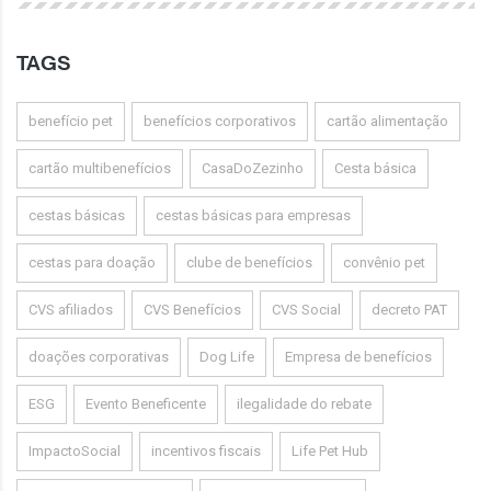
TAGS
benefício pet
benefícios corporativos
cartão alimentação
cartão multibenefícios
CasaDoZezinho
Cesta básica
cestas básicas
cestas básicas para empresas
cestas para doação
clube de benefícios
convênio pet
CVS afiliados
CVS Benefícios
CVS Social
decreto PAT
doações corporativas
Dog Life
Empresa de benefícios
ESG
Evento Beneficente
ilegalidade do rebate
ImpactoSocial
incentivos fiscais
Life Pet Hub