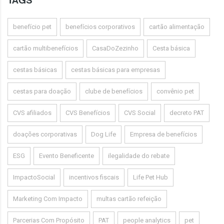
TAGS
benefício pet
benefícios corporativos
cartão alimentação
cartão multibenefícios
CasaDoZezinho
Cesta básica
cestas básicas
cestas básicas para empresas
cestas para doação
clube de benefícios
convênio pet
CVS afiliados
CVS Benefícios
CVS Social
decreto PAT
doações corporativas
Dog Life
Empresa de benefícios
ESG
Evento Beneficente
ilegalidade do rebate
ImpactoSocial
incentivos fiscais
Life Pet Hub
Marketing Com Impacto
multas cartão refeição
Parcerias Com Propósito
PAT
people analytics
pet