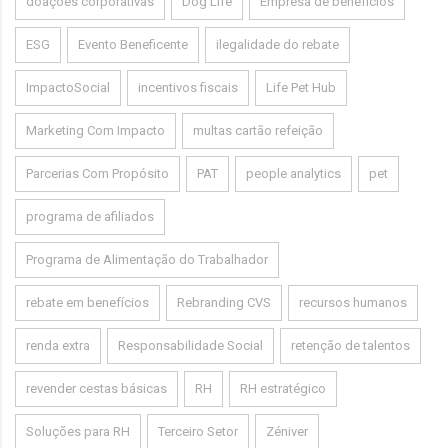
doações corporativas
Dog Life
Empresa de benefícios
ESG
Evento Beneficente
ilegalidade do rebate
ImpactoSocial
incentivos fiscais
Life Pet Hub
Marketing Com Impacto
multas cartão refeição
Parcerias Com Propósito
PAT
people analytics
pet
programa de afiliados
Programa de Alimentação do Trabalhador
rebate em benefícios
Rebranding CVS
recursos humanos
renda extra
Responsabilidade Social
retenção de talentos
revender cestas básicas
RH
RH estratégico
Soluções para RH
Terceiro Setor
Zéniver