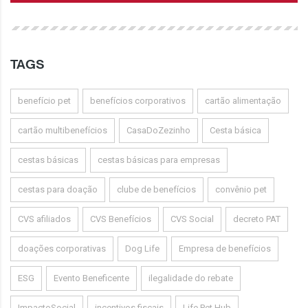
TAGS
benefício pet
benefícios corporativos
cartão alimentação
cartão multibenefícios
CasaDoZezinho
Cesta básica
cestas básicas
cestas básicas para empresas
cestas para doação
clube de benefícios
convênio pet
CVS afiliados
CVS Benefícios
CVS Social
decreto PAT
doações corporativas
Dog Life
Empresa de benefícios
ESG
Evento Beneficente
ilegalidade do rebate
ImpactoSocial
incentivos fiscais
Life Pet Hub